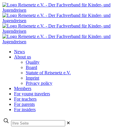
News
About us
Quality
Board
Statute of Reisenetz e.V.
Imprint
Privacy policy
Members
For young travelers
For teachers
For parents
For insiders
✕