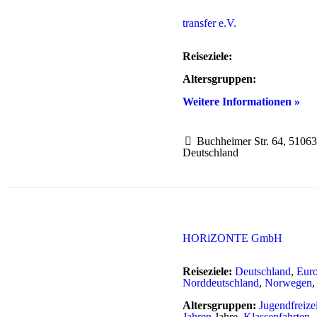
transfer e.V.
Reiseziele:
Altersgruppen:
Weitere Informationen »
Buchheimer Str. 64, 51063
Deutschland
HORiZONTE GmbH
Reiseziele:
Deutschland
,
Eur
Norddeutschland
,
Norwegen
Altersgruppen:
Jugendfreize
Jahren
Jahre,
Klassenfahrten