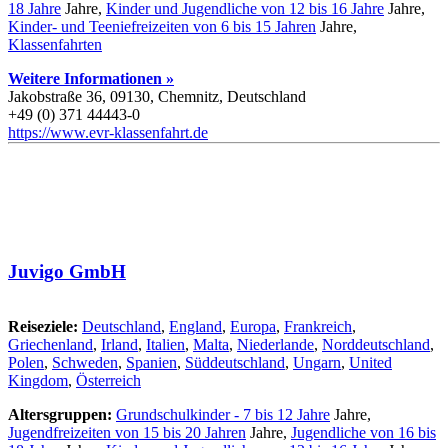
18 Jahre
Jahre,
Kinder und Jugendliche von 12 bis 16 Jahre
Jahre,
Kinder- und Teeniefreizeiten von 6 bis 15 Jahren
Jahre,
Klassenfahrten
Weitere Informationen »
Jakobstraße 36, 09130, Chemnitz, Deutschland
+49 (0) 371 44443-0
https://www.evr-klassenfahrt.de
Juvigo GmbH
Reiseziele:
Deutschland
,
England
,
Europa
,
Frankreich
,
Griechenland
,
Irland
,
Italien
,
Malta
,
Niederlande
,
Norddeutschland
,
Polen
,
Schweden
,
Spanien
,
Süddeutschland
,
Ungarn
,
United
Kingdom
,
Österreich
Altersgruppen:
Grundschulkinder - 7 bis 12 Jahre
Jahre,
Jugendfreizeiten von 15 bis 20 Jahren
Jahre,
Jugendliche von 16 bis