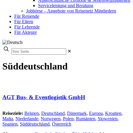
Außerschulische Lernorte & Sehenswürdigkeiten
Serviceleistung und Beratung
Jobbörse – Angebote von Reisenetz Mitgliedern
Für Reisende
Für Eltern
Für Lehrende
Für Akteure
✕
Süddeutschland
AGT Bus- & Eventlogistik GmbH
Reiseziele:
Belgien
,
Deutschland
,
Dänemark
,
Europa
,
Kroatien
,
Malta
,
Niederlande
,
Norwegen
,
Polen
,
Rumänien
,
Slowenien
,
Spanien
,
Süddeutschland
,
Österreich