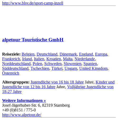
http://www.blsv.de/sport-camp-inzell
alpetour Touristische GmbH
Reiseziele:
Belgien
,
Deutschland
,
Dänemark
,
England
,
Europa
,
Frankreich
,
Irland
,
Italien
,
Kroatien
,
Malta
,
Niederlande
,
Norddeutschland
,
Polen
,
Schweden
,
Slowenien
,
Spanien
,
Süddeutschland
,
Tschechien
,
Türkei
,
Ungarn
,
United Kingdom
,
Österreich
Altersgruppen:
Jugendliche von 16 bis 18 Jahre
Jahre,
Kinder und
Jugendliche von 12 bis 16 Jahre
Jahre,
Volljährige Jugendliche von
18-27 Jahre
Weitere Informationen »
Josef-Jägerhuber-Str. 6, 82319 Starnberg
+49 (0)8151 / 775-0
http://www.alpetour.de/