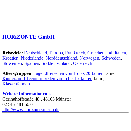
HORiZONTE GmbH
Reiseziele:
Deutschland
,
Europa
,
Frankreich
,
Griechenland
,
Italien
,
Kroatien
,
Niederlande
,
Norddeutschland
,
Norwegen
,
Schweden
,
Slowenien
,
Spanien
,
Süddeutschland
,
Österreich
Altersgruppen:
Jugendfreizeiten von 15 bis 20 Jahren
Jahre,
Kinder- und Teeniefreizeiten von 6 bis 15 Jahren
Jahre,
Klassenfahrten
Weitere Informationen »
Geringhoffstraße 48 , 48163 Münster
02 51 / 481 66 0
http://www.horizonte-reisen.de