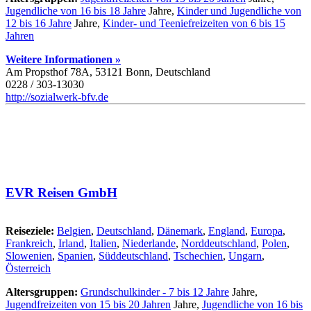
Jugendliche von 16 bis 18 Jahre
Jahre,
Kinder und Jugendliche von
12 bis 16 Jahre
Jahre,
Kinder- und Teeniefreizeiten von 6 bis 15
Jahren
Weitere Informationen »
Am Propsthof 78A, 53121 Bonn, Deutschland
0228 / 303-13030
http://sozialwerk-bfv.de
EVR Reisen GmbH
Reiseziele:
Belgien
,
Deutschland
,
Dänemark
,
England
,
Europa
,
Frankreich
,
Irland
,
Italien
,
Niederlande
,
Norddeutschland
,
Polen
,
Slowenien
,
Spanien
,
Süddeutschland
,
Tschechien
,
Ungarn
,
Österreich
Altersgruppen:
Grundschulkinder - 7 bis 12 Jahre
Jahre,
Jugendfreizeiten von 15 bis 20 Jahren
Jahre,
Jugendliche von 16 bis