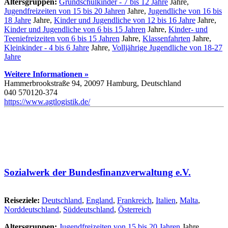
Altersgruppen:
Grundschulkinder - 7 bis 12 Jahre
Jahre,
Jugendfreizeiten von 15 bis 20 Jahren
Jahre,
Jugendliche von 16 bis
18 Jahre
Jahre,
Kinder und Jugendliche von 12 bis 16 Jahre
Jahre,
Kinder und Jugendliche von 6 bis 15 Jahren
Jahre,
Kinder- und
Teeniefreizeiten von 6 bis 15 Jahren
Jahre,
Klassenfahrten
Jahre,
Kleinkinder - 4 bis 6 Jahre
Jahre,
Volljährige Jugendliche von 18-27
Jahre
Weitere Informationen »
Hammerbrookstraße 94, 20097 Hamburg, Deutschland
040 570120-374
https://www.agtlogistik.de/
Sozialwerk der Bundesfinanzverwaltung e.V.
Reiseziele:
Deutschland
,
England
,
Frankreich
,
Italien
,
Malta
,
Norddeutschland
,
Süddeutschland
,
Österreich
Altersgruppen:
Jugendfreizeiten von 15 bis 20 Jahren
Jahre,