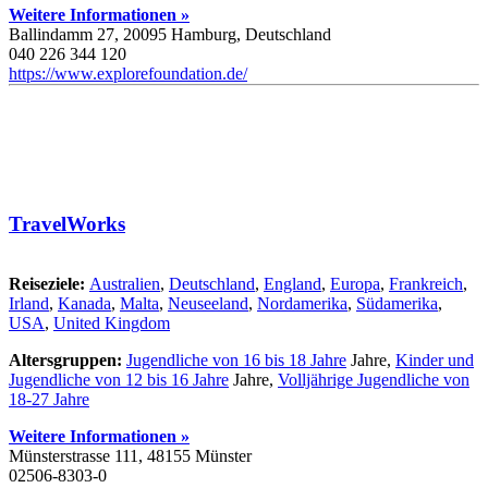
Weitere Informationen »
Ballindamm 27, 20095 Hamburg, Deutschland
040 226 344 120
https://www.explorefoundation.de/
TravelWorks
Reiseziele:
Australien
,
Deutschland
,
England
,
Europa
,
Frankreich
,
Irland
,
Kanada
,
Malta
,
Neuseeland
,
Nordamerika
,
Südamerika
,
USA
,
United Kingdom
Altersgruppen:
Jugendliche von 16 bis 18 Jahre
Jahre,
Kinder und
Jugendliche von 12 bis 16 Jahre
Jahre,
Volljährige Jugendliche von
18-27 Jahre
Weitere Informationen »
Münsterstrasse 111, 48155 Münster
02506-8303-0