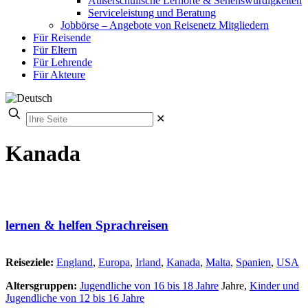
Außerschulische Lernorte & Sehenswürdigkeiten
Serviceleistung und Beratung
Jobbörse – Angebote von Reisenetz Mitgliedern
Für Reisende
Für Eltern
Für Lehrende
Für Akteure
✕
Kanada
lernen & helfen Sprachreisen
Reiseziele:
England
,
Europa
,
Irland
,
Kanada
,
Malta
,
Spanien
,
USA
Altersgruppen:
Jugendliche von 16 bis 18 Jahre
Jahre,
Kinder und
Jugendliche von 12 bis 16 Jahre