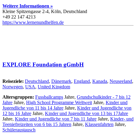
Weitere Informationen »
Kleine Spitzengasse 2-4, Köln, Deutschland
+49 22 147 4213
https://www.lernenundhelfen.de
EXPLORE Foundation gGmbH
Reiseziele:
Deutschland
,
Dänemark
,
England
,
Kanada
,
Neuseeland
,
Norwegen
,
USA
,
United Kingdom
Altersgruppen:
Fussballcamps
Jahre,
Grundschulkinder - 7 bis 12
Jahre
Jahre,
High School Programme Weltweit
Jahre,
Kinder und
Jugendliche von 11 bis 14 Jahre
Jahre,
Kinder und Jugendliche von
12 bis 16 Jahre
Jahre,
Kinder und Jugendliche von 13 bis 17Jahre
Jahre,
Kinder und Jugendliche von 7 bis 11 Jahre
Jahre,
Kinder- und
Teeniefreizeiten von 6 bis 15 Jahren
Jahre,
Klassenfahrten
Jahre,
Schüleraustausch