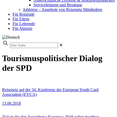
Außerschulische Lernorte & Sehenswürdigkeiten
Serviceleistung und Beratung
Jobbörse – Angebote von Reisenetz Mitgliedern
Für Reisende
Für Eltern
Für Lehrende
Für Akteure
✕
Tourismuspolitischer Dialog
der SPD
Reisenetz auf der 34. Konferenz der European Youth Card
Association (EYCA)
13.06.2018
Tickets für den Jugendreise Kongress 2018 online buchbar