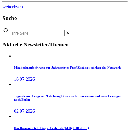
weiterlesen
Suche
✕
Aktuelle Newsletter-Themen
Mitgliederaufschwung zur Jahresmitte: Fünf Zugänge stärken das Netzwerk
16.07.2026
Jugendreise Kongress 2026 bringt Austausch, Innovation und neue Lösungen
nach Berlin
02.07.2026
Das Reisenetz trifft Anja Karliczek (MdB, CDU/CSU)