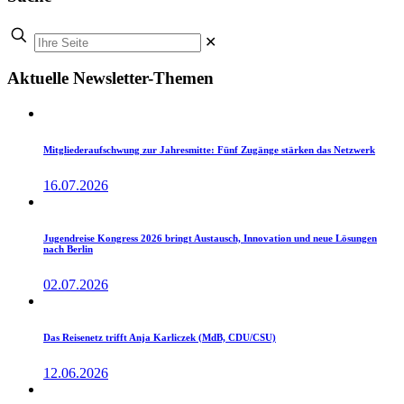
✕
Aktuelle Newsletter-Themen
Mitgliederaufschwung zur Jahresmitte: Fünf Zugänge stärken das Netzwerk
16.07.2026
Jugendreise Kongress 2026 bringt Austausch, Innovation und neue Lösungen
nach Berlin
02.07.2026
Das Reisenetz trifft Anja Karliczek (MdB, CDU/CSU)
12.06.2026