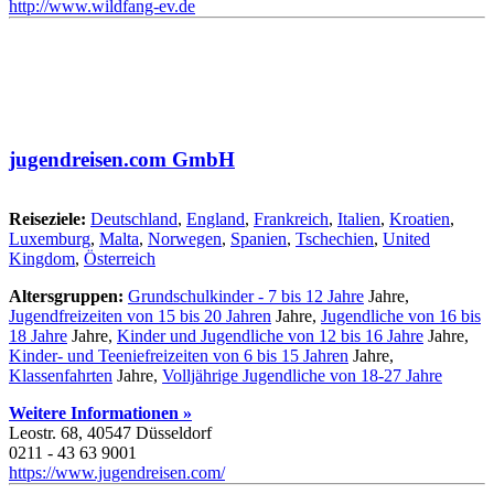
http://www.wildfang-ev.de
jugendreisen.com GmbH
Reiseziele:
Deutschland
,
England
,
Frankreich
,
Italien
,
Kroatien
,
Luxemburg
,
Malta
,
Norwegen
,
Spanien
,
Tschechien
,
United
Kingdom
,
Österreich
Altersgruppen:
Grundschulkinder - 7 bis 12 Jahre
Jahre,
Jugendfreizeiten von 15 bis 20 Jahren
Jahre,
Jugendliche von 16 bis
18 Jahre
Jahre,
Kinder und Jugendliche von 12 bis 16 Jahre
Jahre,
Kinder- und Teeniefreizeiten von 6 bis 15 Jahren
Jahre,
Klassenfahrten
Jahre,
Volljährige Jugendliche von 18-27 Jahre
Weitere Informationen »
Leostr. 68, 40547 Düsseldorf
0211 - 43 63 9001
https://www.jugendreisen.com/