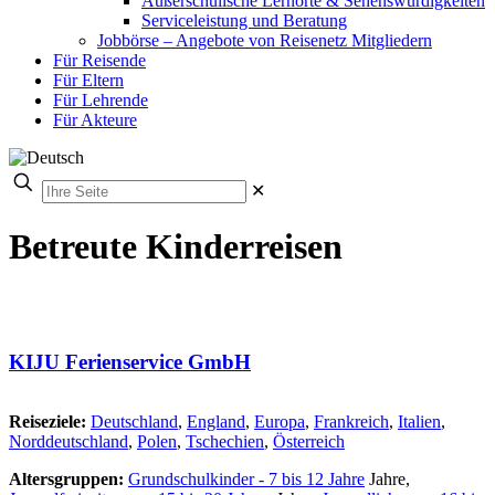
Außerschulische Lernorte & Sehenswürdigkeiten
Serviceleistung und Beratung
Jobbörse – Angebote von Reisenetz Mitgliedern
Für Reisende
Für Eltern
Für Lehrende
Für Akteure
✕
Betreute Kinderreisen
KIJU Ferienservice GmbH
Reiseziele:
Deutschland
,
England
,
Europa
,
Frankreich
,
Italien
,
Norddeutschland
,
Polen
,
Tschechien
,
Österreich
Altersgruppen:
Grundschulkinder - 7 bis 12 Jahre
Jahre,