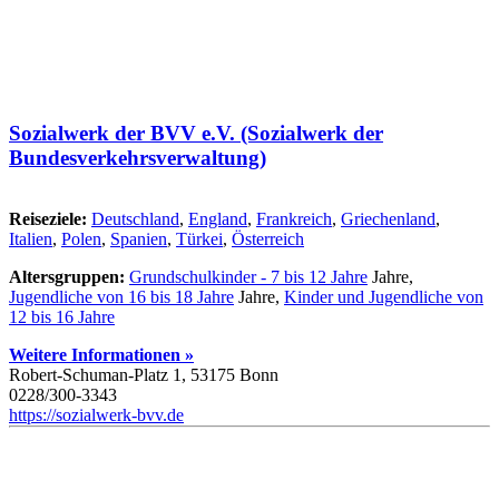
Sozialwerk der BVV e.V. (Sozialwerk der
Bundesverkehrsverwaltung)
Reiseziele:
Deutschland
,
England
,
Frankreich
,
Griechenland
,
Italien
,
Polen
,
Spanien
,
Türkei
,
Österreich
Altersgruppen:
Grundschulkinder - 7 bis 12 Jahre
Jahre,
Jugendliche von 16 bis 18 Jahre
Jahre,
Kinder und Jugendliche von
12 bis 16 Jahre
Weitere Informationen »
Robert-Schuman-Platz 1, 53175 Bonn
0228/300-3343
https://sozialwerk-bvv.de