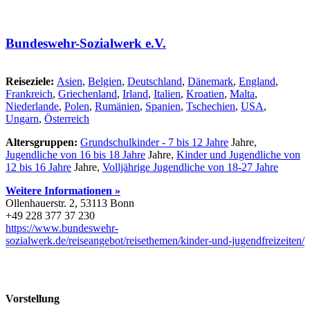
Bundeswehr-Sozialwerk e.V.
Reiseziele:
Asien
,
Belgien
,
Deutschland
,
Dänemark
,
England
,
Frankreich
,
Griechenland
,
Irland
,
Italien
,
Kroatien
,
Malta
,
Niederlande
,
Polen
,
Rumänien
,
Spanien
,
Tschechien
,
USA
,
Ungarn
,
Österreich
Altersgruppen:
Grundschulkinder - 7 bis 12 Jahre
Jahre,
Jugendliche von 16 bis 18 Jahre
Jahre,
Kinder und Jugendliche von
12 bis 16 Jahre
Jahre,
Volljährige Jugendliche von 18-27 Jahre
Weitere Informationen »
Ollenhauerstr. 2, 53113 Bonn
+49 228 377 37 230
https://www.bundeswehr-
sozialwerk.de/reiseangebot/reisethemen/kinder-und-jugendfreizeiten/
Vorstellung