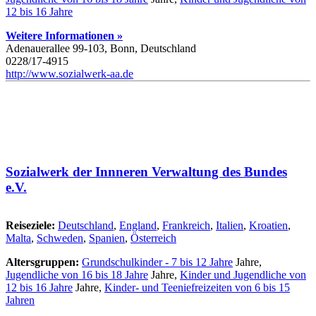
12 bis 16 Jahre
Weitere Informationen »
Adenauerallee 99-103, Bonn, Deutschland
0228/17-4915
http://www.sozialwerk-aa.de
Sozialwerk der Innneren Verwaltung des Bundes
e.V.
Reiseziele:
Deutschland
,
England
,
Frankreich
,
Italien
,
Kroatien
,
Malta
,
Schweden
,
Spanien
,
Österreich
Altersgruppen:
Grundschulkinder - 7 bis 12 Jahre
Jahre,
Jugendliche von 16 bis 18 Jahre
Jahre,
Kinder und Jugendliche von
12 bis 16 Jahre
Jahre,
Kinder- und Teeniefreizeiten von 6 bis 15
Jahren