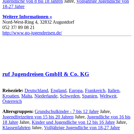
Jugendliche von 8 bis 18 Jahren
Jahre,
Volljährige Jugendliche von
18-27 Jahre
Weitere Informationen »
Nord-West-Ring 4, 32832 Augustdorf
052 37/ 89 08 21
http://www.go-jugendreisen.de/
ruf Jugendreisen GmbH & Co. KG
Reiseziele:
Deutschland
,
England
,
Europa
,
Frankreich
,
Italien
,
Kroatien
,
Malta
,
Niederlande
,
Schweden
,
Spanien
,
Weltweit
,
Österreich
Altersgruppen:
Grundschulkinder - 7 bis 12 Jahre
Jahre,
Jugendfreizeiten von 15 bis 20 Jahren
Jahre,
Jugendliche von 16 bis
18 Jahre
Jahre,
Kinder und Jugendliche von 12 bis 16 Jahre
Jahre,
Klassenfahrten
Jahre,
Volljährige Jugendliche von 18-27 Jahre