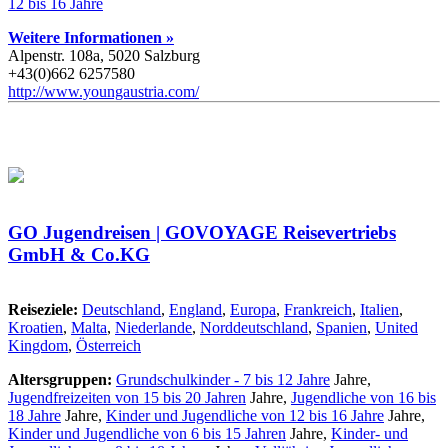
12 bis 16 Jahre
Weitere Informationen »
Alpenstr. 108a, 5020 Salzburg
+43(0)662 6257580
http://www.youngaustria.com/
GO Jugendreisen | GOVOYAGE Reisevertriebs
GmbH & Co.KG
Reiseziele:
Deutschland
,
England
,
Europa
,
Frankreich
,
Italien
,
Kroatien
,
Malta
,
Niederlande
,
Norddeutschland
,
Spanien
,
United
Kingdom
,
Österreich
Altersgruppen:
Grundschulkinder - 7 bis 12 Jahre
Jahre,
Jugendfreizeiten von 15 bis 20 Jahren
Jahre,
Jugendliche von 16 bis
18 Jahre
Jahre,
Kinder und Jugendliche von 12 bis 16 Jahre
Jahre,
Kinder und Jugendliche von 6 bis 15 Jahren
Jahre,
Kinder- und