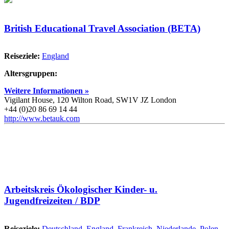
British Educational Travel Association (BETA)
Reiseziele:
England
Altersgruppen:
Weitere Informationen »
Vigilant House, 120 Wilton Road, SW1V JZ London
+44 (0)20 86 69 14 44
http://www.betauk.com
Arbeitskreis Ökologischer Kinder- u.
Jugendfreizeiten / BDP
Reiseziele:
Deutschland
,
England
,
Frankreich
,
Niederlande
,
Polen
,