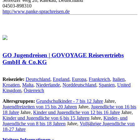
Sereetzer Weg 20, Ratekau, Deutschland
04503-898310
http://www.panke-sprachreisen.de
GO Jugendreisen | GOVOYAGE Reisevertriebs
GmbH & Co.KG
Reiseziele:
Deutschland
,
England
,
Europa
,
Frankreich
,
Italien
,
Kroatien
,
Malta
,
Niederlande
,
Norddeutschland
,
Spanien
,
United
Kingdom
,
Österreich
Altersgruppen:
Grundschulkinder - 7 bis 12 Jahre
Jahre,
Jugendfreizeiten von 15 bis 20 Jahren
Jahre,
Jugendliche von 16 bis
18 Jahre
Jahre,
Kinder und Jugendliche von 12 bis 16 Jahre
Jahre,
Kinder und Jugendliche von 6 bis 15 Jahren
Jahre,
Kinder- und
Jugendliche von 8 bis 18 Jahren
Jahre,
Volljährige Jugendliche von
18-27 Jahre
Weitere Informationen »