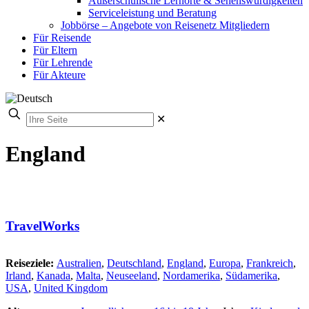
Außerschulische Lernorte & Sehenswürdigkeiten
Serviceleistung und Beratung
Jobbörse – Angebote von Reisenetz Mitgliedern
Für Reisende
Für Eltern
Für Lehrende
Für Akteure
✕
England
TravelWorks
Reiseziele:
Australien
,
Deutschland
,
England
,
Europa
,
Frankreich
,
Irland
,
Kanada
,
Malta
,
Neuseeland
,
Nordamerika
,
Südamerika
,
USA
,
United Kingdom