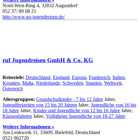
Nord-West-Ring 4, 32832 Augustdorf
052 37/ 89 08 21
http://www.go-jugendreisen.de/
ruf Jugendreisen GmbH & Co. KG
Reiseziele:
Deutschland
,
England
,
Europa
,
Frankreich
,
Italien
,
Kroatien
,
Malta
,
Niederlande
,
Schweden
,
Spanien
,
Weltweit
,
Österreich
Altersgruppen:
Grundschulkinder - 7 bis 12 Jahre
Jahre,
Jugendfreizeiten von 15 bis 20 Jahren
Jahre,
Jugendliche von 16 bis
18 Jahre
Jahre,
Kinder und Jugendliche von 12 bis 16 Jahre
Jahre,
Klassenfahrten
Jahre,
Volljährige Jugendliche von 18-27 Jahre
Weitere Informationen »
Am Lenkwerk 11, 33609, Bielefeld, Deutschland
0521 962720