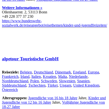
Weitere Informationen »
Ollenhauerstr. 2, 53113 Bonn
+49 228 377 37 230
https://www.bundeswehr-
sozialwerk.de/reiseangebot/reisethemen/kinder-und-jugendfreizeiten/
alpetour Touristische GmbH
Reiseziele:
Belgien
,
Deutschland
,
Dänemark
,
England
,
Europa
,
Frankreich
,
Irland
,
Italien
,
Kroatien
,
Malta
,
Niederlande
,
Norddeutschland
,
Polen
,
Schweden
,
Slowenien
,
Spanien
,
Süddeutschland
,
Tschechien
,
Türkei
,
Ungarn
,
United Kingdom
,
Österreich
Altersgruppen:
Jugendliche von 16 bis 18 Jahre
Jahre,
Kinder und
Jugendliche von 12 bis 16 Jahre
Jahre,
Volljährige Jugendliche von
18-27 Jahre