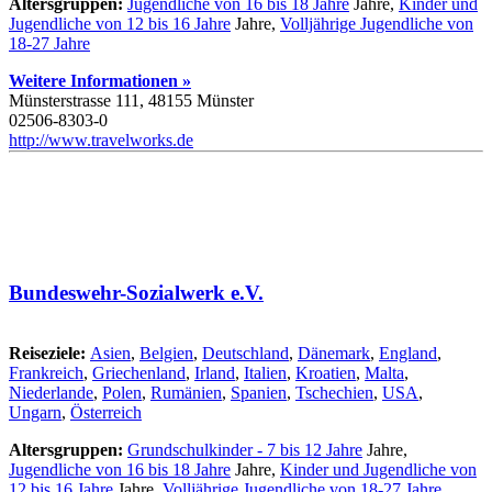
Altersgruppen:
Jugendliche von 16 bis 18 Jahre
Jahre,
Kinder und
Jugendliche von 12 bis 16 Jahre
Jahre,
Volljährige Jugendliche von
18-27 Jahre
Weitere Informationen »
Münsterstrasse 111, 48155 Münster
02506-8303-0
http://www.travelworks.de
Bundeswehr-Sozialwerk e.V.
Reiseziele:
Asien
,
Belgien
,
Deutschland
,
Dänemark
,
England
,
Frankreich
,
Griechenland
,
Irland
,
Italien
,
Kroatien
,
Malta
,
Niederlande
,
Polen
,
Rumänien
,
Spanien
,
Tschechien
,
USA
,
Ungarn
,
Österreich
Altersgruppen:
Grundschulkinder - 7 bis 12 Jahre
Jahre,
Jugendliche von 16 bis 18 Jahre
Jahre,
Kinder und Jugendliche von
12 bis 16 Jahre
Jahre,
Volljährige Jugendliche von 18-27 Jahre